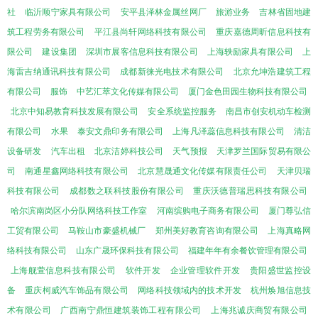
社
临沂顺宁家具有限公司
安平县泽林金属丝网厂
旅游业务
吉林省固地建
筑工程劳务有限公司
平江县尚轩网络科技有限公司
重庆嘉德周昕信息科技有
限公司
建设集团
深圳市展客信息科技有限公司
上海轶励家具有限公司
上
海雷吉纳通讯科技有限公司
成都新徕光电技术有限公司
北京允坤浩建筑工程
有限公司
服饰
中艺汇萃文化传媒有限公司
厦门金色田园生物科技有限公司
北京中知易教育科技发展有限公司
安全系统监控服务
南昌市创安机动车检测
有限公司
水果
泰安文鼎印务有限公司
上海凡泽蕊信息科技有限公司
清洁
设备研发
汽车出租
北京洁婷科技公司
天气预报
天津罗兰国际贸易有限公
司
南通星鑫网络科技有限公司
北京慧晟通文化传媒有限责任公司
天津贝瑞
科技有限公司
成都数之联科技股份有限公司
重庆沃德普瑞思科技有限公司
哈尔滨南岗区小分队网络科技工作室
河南缤购电子商务有限公司
厦门尊弘信
工贸有限公司
马鞍山市豪盛机械厂
郑州美好教育咨询有限公司
上海真略网
络科技有限公司
山东广晟环保科技有限公司
福建年年有余餐饮管理有限公司
上海舰萱信息科技有限公司
软件开发
企业管理软件开发
贵阳盛世监控设
备
重庆柯威汽车饰品有限公司
网络科技领域内的技术开发
杭州焕旭信息技
术有限公司
广西南宁鼎恒建筑装饰工程有限公司
上海兆诚庆商贸有限公司